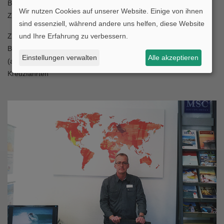
Breitgefächerte Angebote mit zusätzlichen Leistungen sparen
Wir nutzen Cookies auf unserer Website. Einige von ihnen
Zeit, sind bequem und geben Sicherheit.
sind essenziell, während andere uns helfen, diese Website
Zu unseren Schwerpunkten bei der Urlaubsplanung zählen
⇒
und Ihre Erfahrung zu verbessern.
Badeaufenthalte
⇒
Familienurlaub
⇒
Städtereisen
⇒
Fernreisen
Einstellungen verwalten
Alle akzeptieren
(auch individuelle Bausteinreisen)
⇒
Studienreisen
⇒
Kreuzfahrten